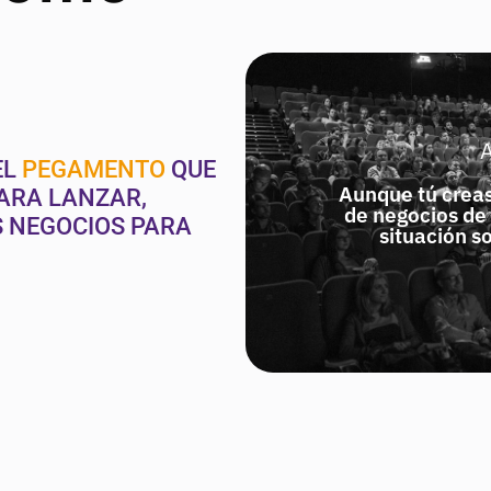
EL
PEGAMENTO
QUE
Aunque tú creas
ARA LANZAR,
de negocios de 
S NEGOCIOS PARA
situación s