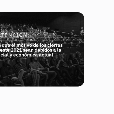
ATENCIÓN:
 que el motivo de los cierres
este 2021 sean debidos a la
ocial y económica actual