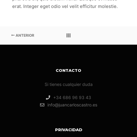
erat. Integer eget odio vel velit efficitur molestie.
ANTERIOR
CONTACTO
Si tienes cualquier duda
+34 686 96 93 43
info@juancarloscastro.es
PRIVACIDAD