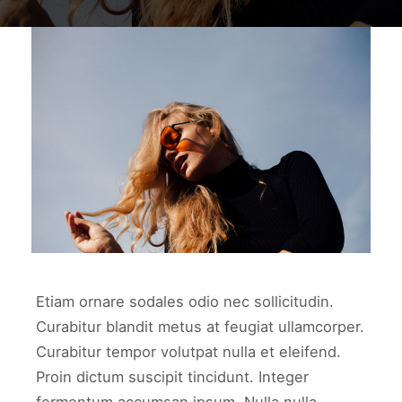
work6
WORK6
Etiam ornare sodales odio nec sollicitudin.
Curabitur blandit metus at feugiat ullamcorper.
Curabitur tempor volutpat nulla et eleifend.
Proin dictum suscipit tincidunt. Integer